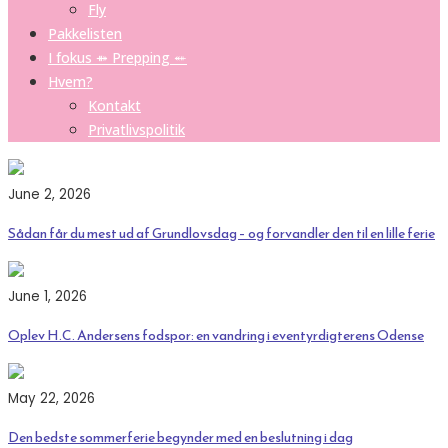
Fly
Pakkelisten
I fokus ⤁ Prepping ⬵
Hvem?
Kontakt
Privatlivspolitik
June 2, 2026
Sådan får du mest ud af Grundlovsdag – og forvandler den til en lille ferie
June 1, 2026
Oplev H.C. Andersens fodspor: en vandring i eventyrdigterens Odense
May 22, 2026
Den bedste sommerferie begynder med en beslutning i dag