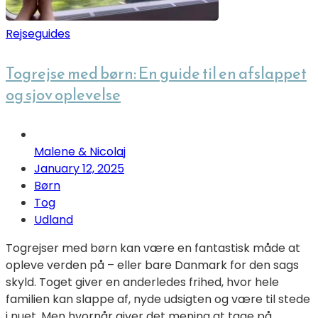
Rejseguides
Togrejse med børn: En guide til en afslappet
og sjov oplevelse
Malene & Nicolaj
January 12, 2025
Børn
Tog
Udland
Togrejser med børn kan være en fantastisk måde at
opleve verden på – eller bare Danmark for den sags
skyld. Toget giver en anderledes frihed, hvor hele
familien kan slappe af, nyde udsigten og være til stede
i nuet. Men hvornår giver det mening at tage på