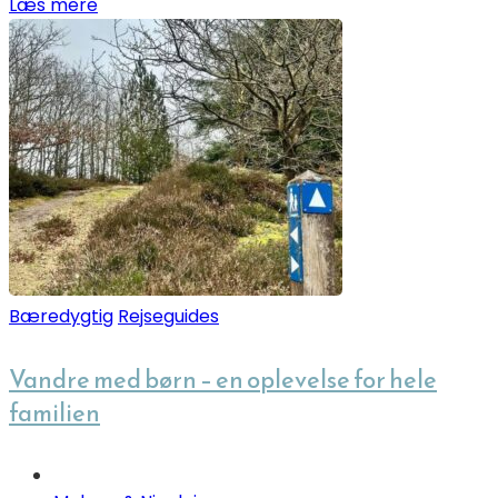
Læs mere
Bæredygtig
Rejseguides
Vandre med børn – en oplevelse for hele
familien