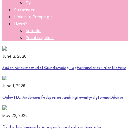
Fly
Pakkelisten
I fokus ⤁ Prepping ⬵
Hvem?
Kontakt
Privatlivspolitik
June 2, 2026
Sådan får du mest ud af Grundlovsdag – og forvandler den til en lille ferie
June 1, 2026
Oplev H.C. Andersens fodspor: en vandring i eventyrdigterens Odense
May 22, 2026
Den bedste sommerferie begynder med en beslutning i dag