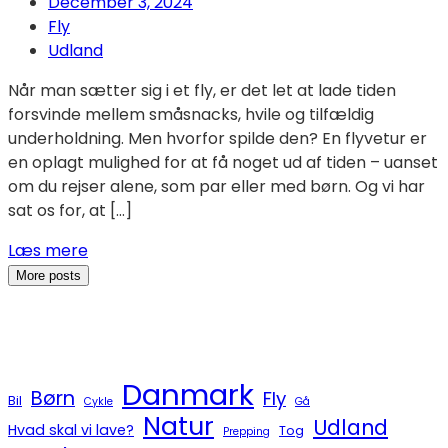
December 3, 2024
Fly
Udland
Når man sætter sig i et fly, er det let at lade tiden
forsvinde mellem småsnacks, hvile og tilfældig
underholdning. Men hvorfor spilde den? En flyvetur er
en oplagt mulighed for at få noget ud af tiden – uanset
om du rejser alene, som par eller med børn. Og vi har
sat os for, at […]
Læs mere
More posts
Danmark
Børn
Fly
Bil
Cykle
Gå
Natur
Udland
Hvad skal vi lave?
Tog
Prepping