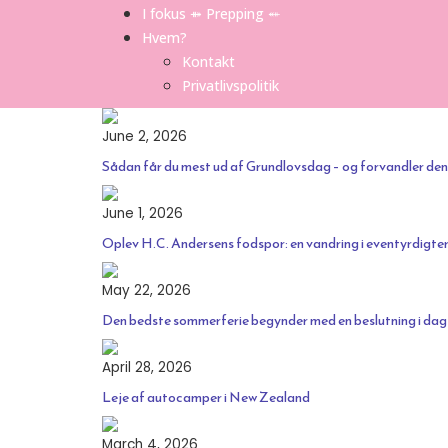
I fokus ⤁ Prepping ⬵
Hvem?
Kontakt
Privatlivspolitik
June 2, 2026
Sådan får du mest ud af Grundlovsdag – og forvandler den til
June 1, 2026
Oplev H.C. Andersens fodspor: en vandring i eventyrdigt
May 22, 2026
Den bedste sommerferie begynder med en beslutning i dag
April 28, 2026
Leje af autocamper i New Zealand
March 4, 2026