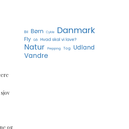
Danmark
Børn
Bil
Cykle
Fly
Hvad skal vi lave?
Gå
Natur
Udland
Tog
Prepping
Vandre
cere
e
 sjov
rne og