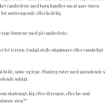
ykket vandreferie med børn handler om at gøre turen
r for anstrengende eller kedelig.
 at tage børnene med på vandreferie:
er let terræn. Undgå stejle stigninger eller vanskeligt
 at hvile, spise og lege. Planlæg ruter med spændende 
ændende udsigt.
om skattejagt, kig efter dyrespor, eller lav små
største sten?”