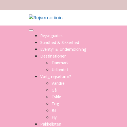
Skip
to
content
Rejseguides
Sundhed & Sikkerhed
Eventyr & Underholdning
Destinationer
Danmark
Udlandet
Vælg rejseform?
Vandre
Gå
Cykle
Tog
Bil
Fly
Pakkelisten