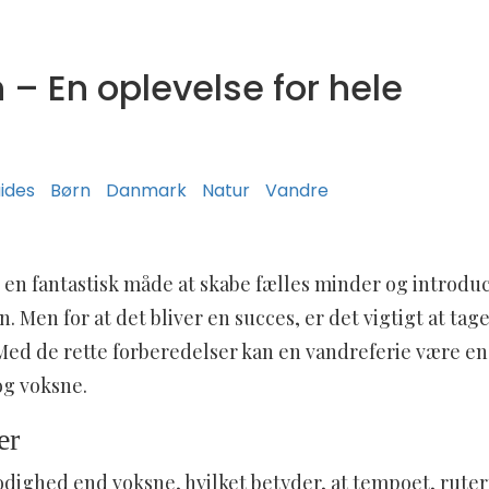
– En oplevelse for hele
ides
Børn
Danmark
Natur
Vandre
 en fantastisk måde at skabe fælles minder og introdu
. Men for at det bliver en succes, er det vigtigt at tag
Med de rette forberedelser kan en vandreferie være en
og voksne.
er
odighed end voksne, hvilket betyder, at tempoet, rute