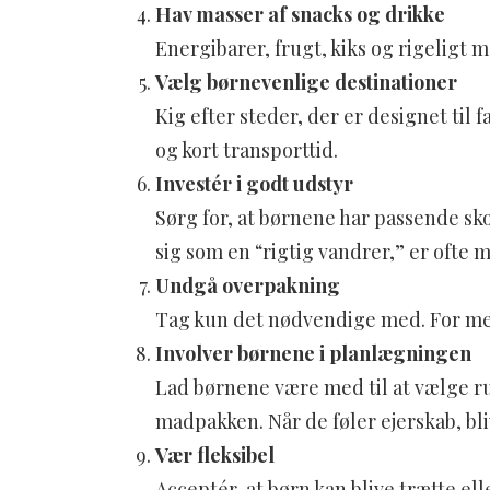
Hav masser af snacks og drikke
Energibarer, frugt, kiks og rigeligt 
Vælg børnevenlige destinationer
Kig efter steder, der er designet til
og kort transporttid.
Investér i godt udstyr
Sørg for, at børnene har passende sko,
sig som en “rigtig vandrer,” er ofte 
Undgå overpakning
Tag kun det nødvendige med. For mege
Involver børnene i planlægningen
Lad børnene være med til at vælge r
madpakken. Når de føler ejerskab, bli
Vær fleksibel
Acceptér, at børn kan blive trætte ell