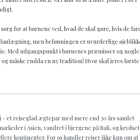
ndigt.
ørg for at børnene ved, hvad de skal gøre, hvis de fare
planlægning, men belønningen er uvurderlige øjeblikk
lie. Med udgangspunkt i børnenes præmisser og nogle 
– og måske endda en ny tradition! Hvor skal jeres første 
j – et rejseglad ægtepar med mere end 30 års samlet
markeder i Asien, vandret i bjergene på Bali, og krydset 
 flere kontinenter. For os handler rejser ikke kun om at