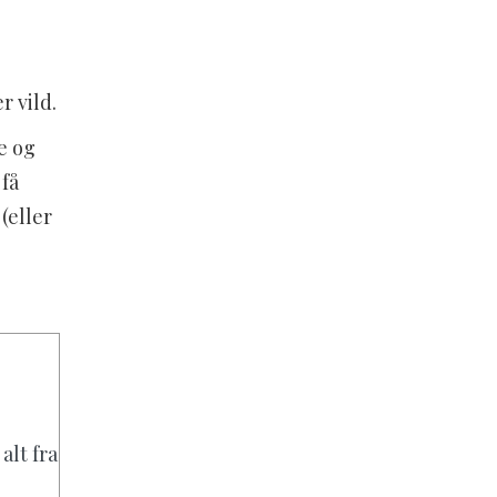
r vild.
e og
få
(eller
alt fra