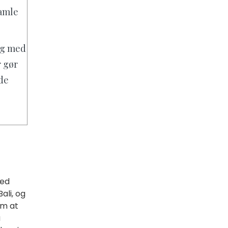
amle
 og med
r gør
nde
med
ali, og
om at
å