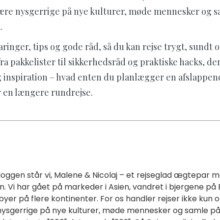
re nysgerrige på nye kulturer, møde mennesker og s
.
aringer, tips og gode råd, så du kan rejse trygt, sundt
fra pakkelister til sikkerhedsråd og praktiske hacks, de
dig inspiration – hvad enten du planlægger en afslappe
r en længere rundrejse.
ggen står vi, Malene & Nicolaj – et rejseglad ægtepar 
. Vi har gået på markeder i Asien, vandret i bjergene på B
rbyer på flere kontinenter. For os handler rejser ikke kun 
gerrige på nye kulturer, møde mennesker og samle p