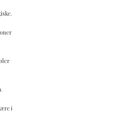
iske.
ioner
øler
.
ære i