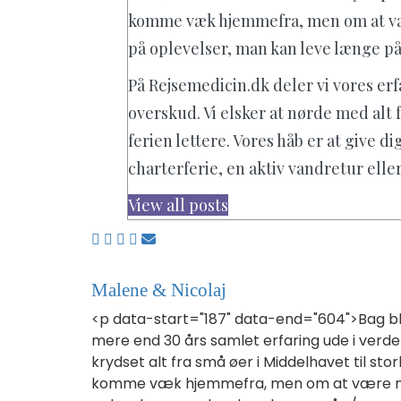
komme væk hjemmefra, men om at væ
på oplevelser, man kan leve længe på
På Rejsemedicin.dk deler vi vores erf
overskud. Vi elsker at nørde med alt 
ferien lettere. Vores håb er at give 
charterferie, en aktiv vandretur elle
View all posts
Malene & Nicolaj
<p data-start="187" data-end="604">Bag blo
mere end 30 års samlet erfaring ude i verden
krydset alt fra små øer i Middelhavet til sto
komme væk hjemmefra, men om at være nys