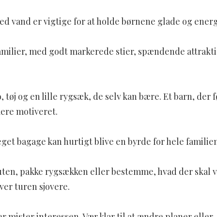
med vand er vigtige for at holde børnene glade og energ
 familier, med godt markerede stier, spændende attrakt
 tøj og en lille rygsæk, de selv kan bære. Et barn, der f
mere motiveret.
t bagage kan hurtigt blive en byrde for hele familien
uten, pakke rygsækken eller bestemme, hvad der skal v
ver turen sjovere.
er mister interessen. Vær klar til at ændre planer eller