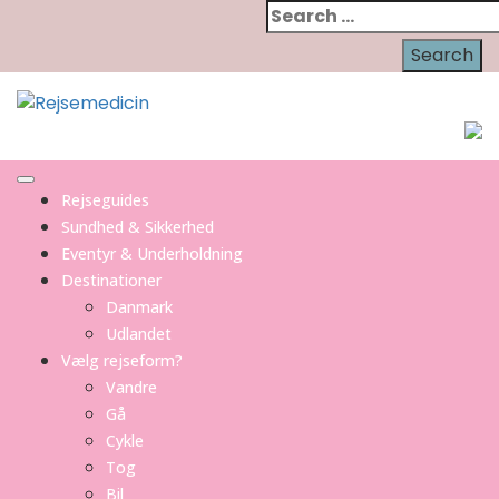
Skip
Search
to
for:
content
Rejseguides
Sundhed & Sikkerhed
Eventyr & Underholdning
Destinationer
Danmark
Udlandet
Vælg rejseform?
Vandre
Gå
Cykle
Tog
Bil