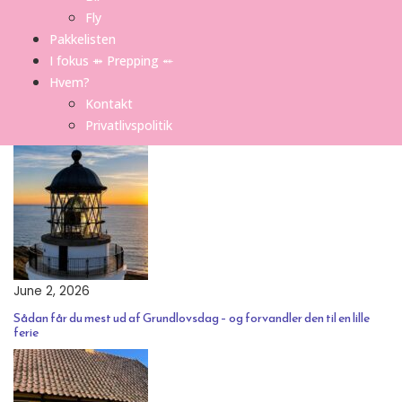
Fly
Pakkelisten
I fokus ⤁ Prepping ⬵
Hvem?
Kontakt
Privatlivspolitik
June 2, 2026
Sådan får du mest ud af Grundlovsdag – og forvandler den til en lille
ferie