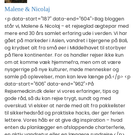
Malene & Nicolaj
<p data-start="187" data-end="604">Bag bloggen
står vi, Malene & Nicolaj – et rejseglad ægtepar med
mere end 30 års samlet erfaring ude i verden. Vi har
gået på markeder i Asien, vandret i bjergene på Bali,
og krydset alt fra små øer i Middelhavet til storbyer
på flere kontinenter. For os handler rejser ikke kun
om at komme væk hjemmefra, men om at være
nysgerrige på nye kulturer, møde mennesker og
samle på oplevelser, man kan leve længe på.</p> <p
data-start="606" data-end="962">På
Rejsemedicin.dk deler vi vores erfaringer, tips og
gode råd, så du kan rejse trygt, sundt og med
overskud. Vi elsker at nørde med alt fra pakkelister
til sikkerhedsråd og praktiske hacks, der gør ferien
lettere. Vores håb er at give dig inspiration – hvad
enten du planlægger en afslappende charterferie,
en aktiv vandretur eller en længere rundrejse.</p>