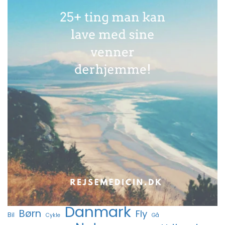
Danmark
Børn
Fly
Bil
Cykle
Gå