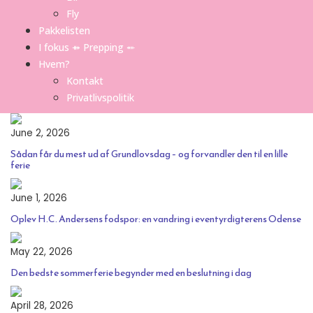
Fly
Pakkelisten
I fokus ⤁ Prepping ⬵
Hvem?
Kontakt
Privatlivspolitik
June 2, 2026
Sådan får du mest ud af Grundlovsdag – og forvandler den til en lille
ferie
June 1, 2026
Oplev H.C. Andersens fodspor: en vandring i eventyrdigterens Odense
May 22, 2026
Den bedste sommerferie begynder med en beslutning i dag
April 28, 2026