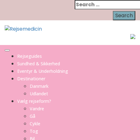
Skip
Search
to
for:
content
Rejseguides
Sundhed & Sikkerhed
Eventyr & Underholdning
Destinationer
Danmark
Udlandet
Vælg rejseform?
Vandre
Gå
Cykle
Tog
Bil