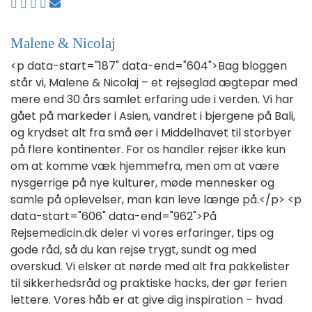
Malene & Nicolaj
<p data-start="187" data-end="604">Bag bloggen
står vi, Malene & Nicolaj – et rejseglad ægtepar med
mere end 30 års samlet erfaring ude i verden. Vi har
gået på markeder i Asien, vandret i bjergene på Bali,
og krydset alt fra små øer i Middelhavet til storbyer
på flere kontinenter. For os handler rejser ikke kun
om at komme væk hjemmefra, men om at være
nysgerrige på nye kulturer, møde mennesker og
samle på oplevelser, man kan leve længe på.</p> <p
data-start="606" data-end="962">På
Rejsemedicin.dk deler vi vores erfaringer, tips og
gode råd, så du kan rejse trygt, sundt og med
overskud. Vi elsker at nørde med alt fra pakkelister
til sikkerhedsråd og praktiske hacks, der gør ferien
lettere. Vores håb er at give dig inspiration – hvad