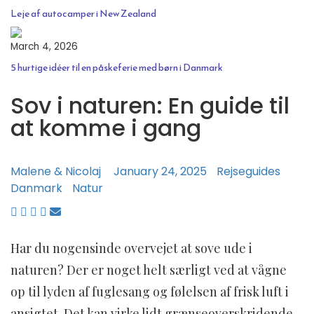
Leje af autocamper i New Zealand
March 4, 2026
5 hurtige idéer til en påskeferie med børn i Danmark
Sov i naturen: En guide til
at komme i gang
Malene & Nicolaj
January 24, 2025
Rejseguides
Danmark
Natur
Har du nogensinde overvejet at sove ude i
naturen? Der er noget helt særligt ved at vågne
op til lyden af fuglesang og følelsen af frisk luft i
ansigtet. Det kan virke lidt grænseoverskridende