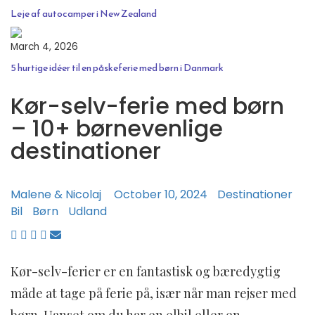
Leje af autocamper i New Zealand
March 4, 2026
5 hurtige idéer til en påskeferie med børn i Danmark
Kør-selv-ferie med børn
– 10+ børnevenlige
destinationer
Malene & Nicolaj
October 10, 2024
Destinationer
Bil
Børn
Udland
Kør-selv-ferier er en fantastisk og bæredygtig
måde at tage på ferie på, især når man rejser med
børn. Uanset om du har en elbil eller en