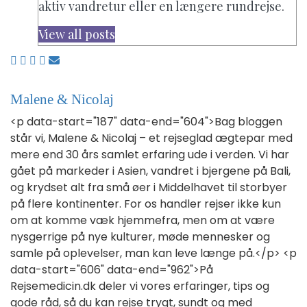
aktiv vandretur eller en længere rundrejse.
View all posts
Malene & Nicolaj
<p data-start="187" data-end="604">Bag bloggen
står vi, Malene & Nicolaj – et rejseglad ægtepar med
mere end 30 års samlet erfaring ude i verden. Vi har
gået på markeder i Asien, vandret i bjergene på Bali,
og krydset alt fra små øer i Middelhavet til storbyer
på flere kontinenter. For os handler rejser ikke kun
om at komme væk hjemmefra, men om at være
nysgerrige på nye kulturer, møde mennesker og
samle på oplevelser, man kan leve længe på.</p> <p
data-start="606" data-end="962">På
Rejsemedicin.dk deler vi vores erfaringer, tips og
gode råd, så du kan rejse trygt, sundt og med