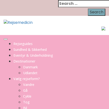
Skip
Search
to
for:
content
Rejseguides
Sundhed & Sikkerhed
Eventyr & Underholdning
Destinationer
Danmark
Udlandet
Vælg rejseform?
Vandre
Gå
Cykle
Tog
Bil