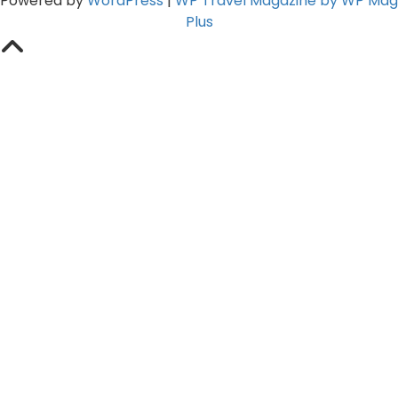
Powered by
WordPress
|
WP Travel Magazine by WP Mag
Plus