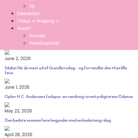
Fly
Pakkelisten
I fokus ⤁ Prepping ⬵
Hvem?
Kontakt
Privatlivspolitik
June 2, 2026
Sådan får du mest ud af Grundlovsdag – og forvandler den til en lille
ferie
June 1, 2026
Oplev H.C. Andersens fodspor: en vandring i eventyrdigterens Odense
May 22, 2026
Den bedste sommerferie begynder med en beslutning i dag
April 28, 2026