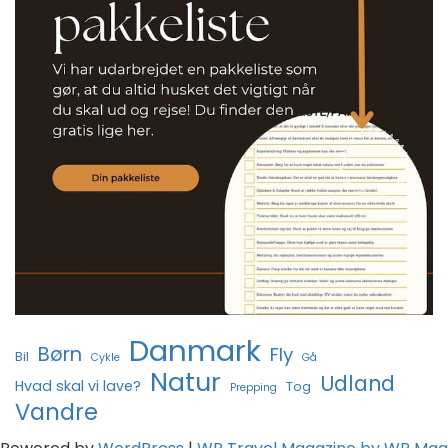
Danmark
Børn
Fly
Bil
Cykle
Gå
Natur
Udland
Hvad skal vi lave?
Tog
Prepping
Vandre